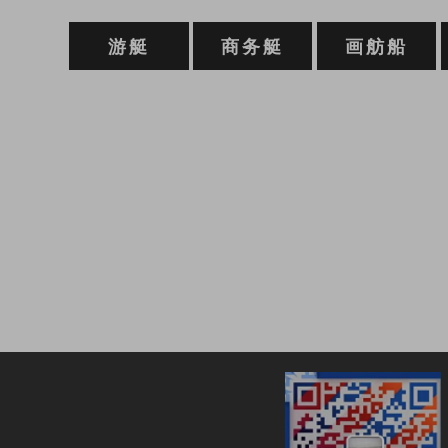
游艇
商务艇
画舫船