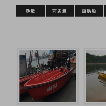
游艇
商务艇
画舫船