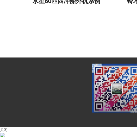
水星60匹四冲船外机系例
铃
关闭