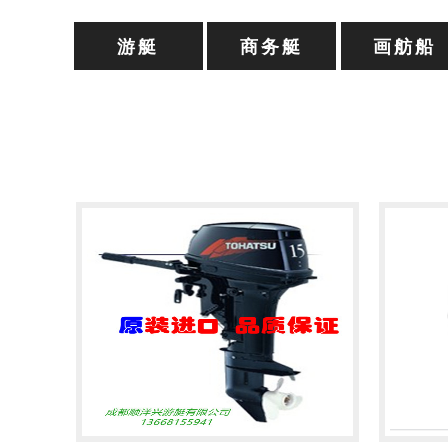
游艇
商务艇
画舫船