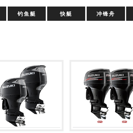
钓鱼艇
快艇
冲锋舟