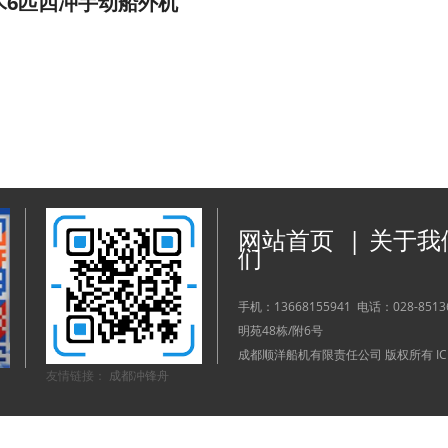
木6匹四冲手动船外机
网站首页
|
关于我
们
手机：
13668155941
电话：
028-851
明苑48栋/附6号
成都顺洋船机有限责任公司 版权所有 I
友情链接：
成都冲锋舟