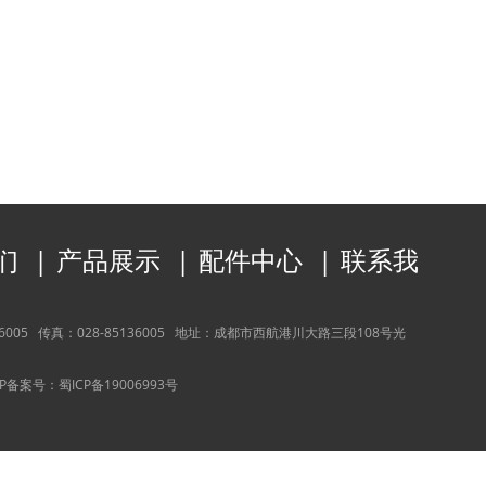
们
|
产品展示
|
配件中心
|
联系我
36005
传真：
028-85136005
地址：
成都市西航港川大路三段108号光
CP备案号：
蜀ICP备19006993号