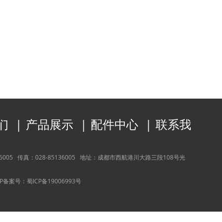
们
|
产品展示
|
配件中心
|
联系我
36005
传真：
028-85136005
地址：
成都市西航港川大路三段108号光
CP备案号：
蜀ICP备19006993号