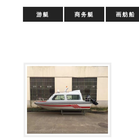
游艇
商务艇
画舫船