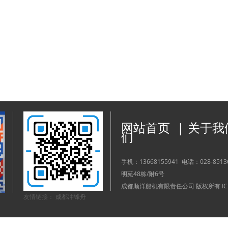
网站首页
|
关于我
们
手机：
13668155941
电话：
028-851
明苑48栋/附6号
成都顺洋船机有限责任公司 版权所有 I
友情链接：
成都冲锋舟