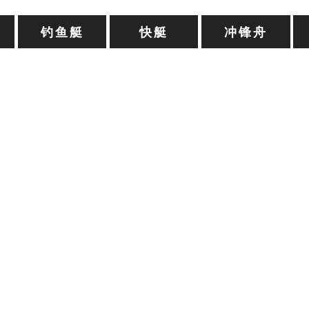
钓鱼艇
快艇
冲锋舟