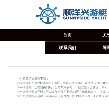
首页
关
联系我们
阿
1)向着庇护处顺风下锚；
2)抛锚链的长度要比水深长4~6倍，比如说水深5M，要放至少20~3
3)手动抛锚，让锚自由到底，当锚勾到底时，计数器显示会变慢。关闭
4)当锚链全部放完时，可以多加一段尼龙绳/粗绳在船体锚链上，以减
5)主机慢慢挂前进档，看锚链有没有放好，如果船没有动，证明抛锚成