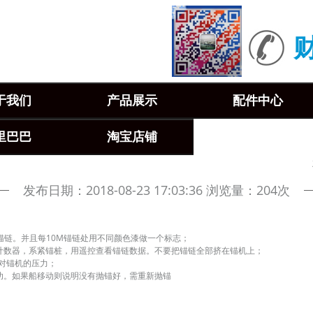
财
于我们
产品展示
配件中心
里巴巴
淘宝店铺
发布日期：2018-08-23 17:03:36 浏览量：204次
0M锚链。并且每10M锚链处用不同颜色漆做一个标志；
计数器，系紧锚桩，用遥控查看锚链数据。不要把锚链全部挤在锚机上；
少对锚机的压力；
功。如果船移动则说明没有抛锚好，需重新抛锚