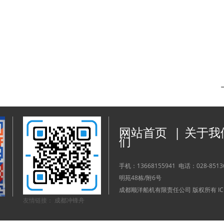
网站首页
|
关于我
们
手机：
13668155941
电话：
028-851
明苑48栋/附6号
成都顺洋船机有限责任公司 版权所有 I
友情链接：
成都冲锋舟